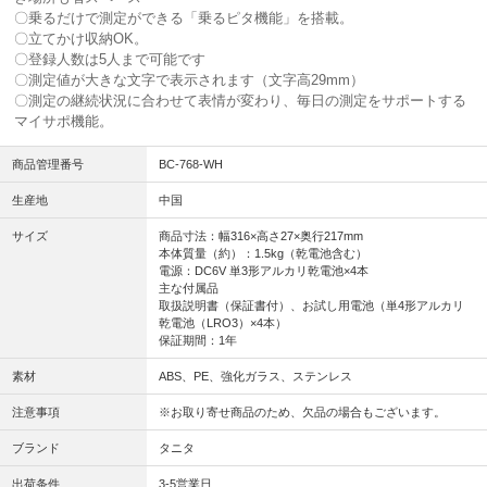
〇乗るだけで測定ができる「乗るピタ機能」を搭載。
〇立てかけ収納OK。
〇登録人数は5人まで可能です
〇測定値が大きな文字で表示されます（文字高29mm）
〇測定の継続状況に合わせて表情が変わり、毎日の測定をサポートする
マイサポ機能。
商品管理番号
BC-768-WH
生産地
中国
サイズ
商品寸法：幅316×高さ27×奥行217mm
本体質量（約）：1.5kg（乾電池含む）
電源：DC6V 単3形アルカリ乾電池×4本
主な付属品
取扱説明書（保証書付）、お試し用電池（単4形アルカリ
乾電池（LRO3）×4本）
保証期間：1年
素材
ABS、PE、強化ガラス、ステンレス
注意事項
※お取り寄せ商品のため、欠品の場合もございます。
ブランド
タニタ
出荷条件
3-5営業日