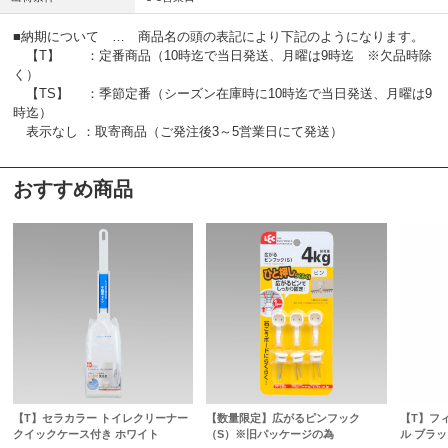
■納期について … 商品名の頭の表記により下記のようになります。
【T】 ：定番商品（10時迄で当日発送、月曜は9時迄 ※欠品時除
く）
【TS】 ：季節定番（シーズン在庫時に10時迄で当日発送、月曜は9
時迄）
表示なし ：取寄商品（ご発注後3～5営業日にて発送）
おすすめ商品
【T】セラカラー トイレクリーナー
【数量限定】広がるピンフック
【T】フ
クイックケース付き ホワイト
（S）※旧パッケージの為
ル ブラッ