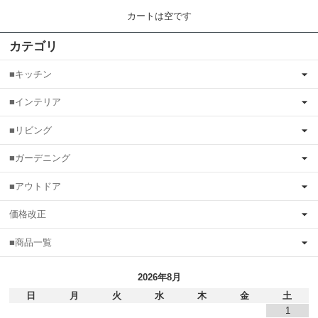
カートは空です
カテゴリ
■キッチン
■インテリア
■リビング
■ガーデニング
■アウトドア
価格改正
■商品一覧
2026年8月
日
月
火
水
木
金
土
1