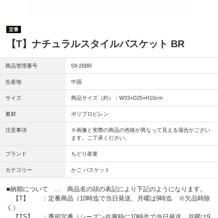
定番
【T】ナチュラルスタイルバスケット BR
商品管理番号
59-26BR
生産地
中国
サイズ
商品サイズ（約）：W33×D25×H10cm
素材
ポリプロピレン
注意事項
※画像と実際の商品の色味が異なって見える場合がござい
ます。ご了承ください。
ブランド
ちどり産業
カテゴリー
かご バスケット
■納期について … 商品名の頭の表記により下記のようになります。
【T】 ：定番商品（10時迄で当日発送、月曜は9時迄 ※欠品時除
く）
【TS】 ：季節定番（シーズン在庫時に10時迄で当日発送、月曜は9