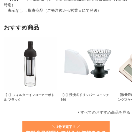
時迄）
表示なし ：取寄商品（ご発注後3～5営業日にて発送）
おすすめ商品
【T】フィルターインコーヒーボト
【T】浸漬式ドリッパー スイッチ
【数量限
ル ブラック
360
ングスケー
すべてのおすすめ商品を見る