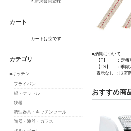
新規会員登録
カート
カートは空です
■納期について …
カテゴリ
【T】 ：定番商
【TS】 ：季節定
表示なし ：取寄商
■キッチン
フライパン
おすすめ商
鍋・ケットル
鉄器
調理器具・キッチンツール
陶器・漆器・ガラス
ザル・ボール