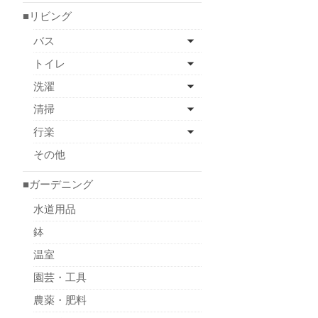
■リビング
バス
トイレ
洗濯
清掃
行楽
その他
■ガーデニング
水道用品
鉢
温室
園芸・工具
農薬・肥料