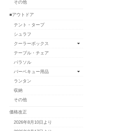
その他
■アウトドア
テント・タープ
シュラフ
クーラーボックス
テーブル・チェア
パラソル
バーベキュー用品
ランタン
収納
その他
価格改正
2026年8月10日より