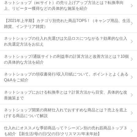
ネットショップ（ecサイト）の売り上げアップ方法とは？転換率向
上、リピーター獲得などの具体的な施策を紹介
【2021年上半期】カテゴリ別売れた商品TOP5！（キャンプ用品、生活
雑貨、インテリア雑貨）
ネットショップの仕入れ先選びは欠品ロスにつながる？効果的な仕入
れ先選定方法をお伝え
ネットショップ/通販サイトの利益率の計算方法と改善方法とは？10個
の具体的な方法を紹介
ネットショップの領収書発行/収入印紙について。ポイントとよくある
Q&Aをご紹介
ネットショップにおける転換率とは？計算方法から目安、具体的な改
善施策まで
ネットショップ開業の商材仕入れでおすすめな商品とは？売上を底上
げする商品について解説
仕入れにオススメな季節商品って？シーズン別の売れ筋商品トップ３
も紹介 【新生活/母の日/父の日/クリスマス/年末年始】