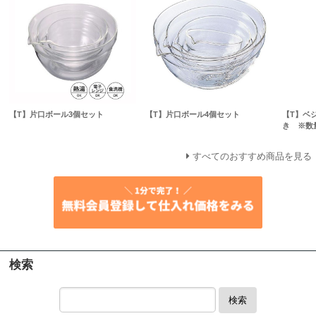
【T】片口ボール3個セット
【T】片口ボール4個セット
【T】ベ
き ※数
すべてのおすすめ商品を見る
検索
検索