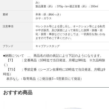
み）
製品重量（約）：370g＜br>適正容量（約）：200ml
素材
本体：鉄（銅めっき）
ホヤ：ガラス
注意事項
※レンタル等による貸し出し、オークション等による転売
や中古販売、及び譲渡によって発生した故障・損傷・劣
化・損害・事故などにつきましては、一切責任を負いかね
ますので予めご了承ください。
ブランド
キャプテンスタッグ
■納期について … 商品名の頭の表記により下記のようになります。
【T】 ：定番商品（10時迄で当日発送、月曜は9時迄 ※欠品時除
く）
【TS】 ：季節定番（シーズン在庫時に10時迄で当日発送、月曜は9
時迄）
表示なし ：取寄商品（ご発注後3～5営業日にて発送）
おすすめ商品