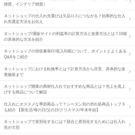
雑貨、インテリア雑貨）
ネットショップの仕入れ先選びは欠品ロスにつながる？効果的な仕入
れ先選定方法をお伝え
ネットショップ/通販サイトの利益率の計算方法と改善方法とは？10個
の具体的な方法を紹介
ネットショップの領収書発行/収入印紙について。ポイントとよくある
Q&Aをご紹介
ネットショップにおける転換率とは？計算方法から目安、具体的な改
善施策まで
ネットショップ開業の商材仕入れでおすすめな商品とは？売上を底上
げする商品について解説
仕入れにオススメな季節商品って？シーズン別の売れ筋商品トップ３
も紹介 【新生活/母の日/父の日/クリスマス/年末年始】
ネットショップで差別化するには？競合と差別化するためには仕入れ
先が大切