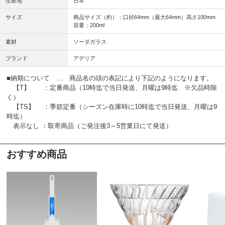
生産地
日本
サイズ
商品サイズ（約）：口径64mm（最大64mm）高さ100mm
容量：200ml
素材
ソーダガラス
ブランド
アデリア
■納期について … 商品名の頭の表記により下記のようになります。
【T】 ：定番商品（10時迄で当日発送、月曜は9時迄 ※欠品時除
く）
【TS】 ：季節定番（シーズン在庫時に10時迄で当日発送、月曜は9
時迄）
表示なし ：取寄商品（ご発注後3～5営業日にて発送）
おすすめ商品