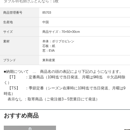
ダブル羽毛掛けふとんなら：1枚
商品管理番号
85703
生産地
中国
サイズ
商品サイズ：70×50×30cm
素材
本体：ポリプロピレン
芯板：紙
窓：EVA
ブランド
東和産業
■納期について … 商品名の頭の表記により下記のようになります。
【T】 ：定番商品（10時迄で当日発送、月曜は9時迄 ※欠品時除
く）
【TS】 ：季節定番（シーズン在庫時に10時迄で当日発送、月曜は9
時迄）
表示なし ：取寄商品（ご発注後3～5営業日にて発送）
おすすめ商品