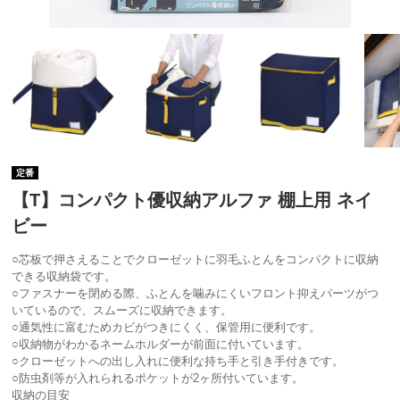
定番
【T】コンパクト優収納アルファ 棚上用 ネイ
ビー
○芯板で押さえることでクローゼットに羽毛ふとんをコンパクトに収納
できる収納袋です。
○ファスナーを閉める際、ふとんを噛みにくいフロント抑えパーツがつ
いているので、スムーズに収納できます。
○通気性に富むためカビがつきにくく、保管用に便利です。
○収納物がわかるネームホルダーが前面に付いています。
○クローゼットへの出し入れに便利な持ち手と引き手付きです。
○防虫剤等が入れられるポケットが2ヶ所付いています。
収納の目安