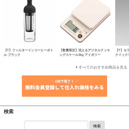
【T】フィルターインコーヒーボト
【数量限定】洗えるデジタルクッキ
【T】セ
ル ブラック
ングスケール3kg アイボリー
クイック
すべてのおすすめ商品を見る
検索
検索