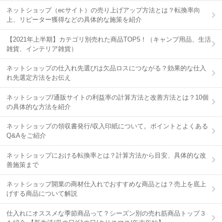
ネットショップ（ecサイト）の売り上げアップ方法とは？転換率向
上、リピーター獲得などの具体的な施策を紹介
【2021年上半期】カテゴリ別売れた商品TOP5！（キャンプ用品、生活
雑貨、インテリア雑貨）
ネットショップの仕入れ先選びは欠品ロスにつながる？効果的な仕入
れ先選定方法をお伝え
ネットショップ/通販サイトの利益率の計算方法と改善方法とは？10個
の具体的な方法を紹介
ネットショップの領収書発行/収入印紙について。ポイントとよくある
Q&Aをご紹介
ネットショップにおける転換率とは？計算方法から目安、具体的な改
善施策まで
ネットショップ開業の商材仕入れでおすすめな商品とは？売上を底上
げする商品について解説
仕入れにオススメな季節商品って？シーズン別の売れ筋商品トップ３