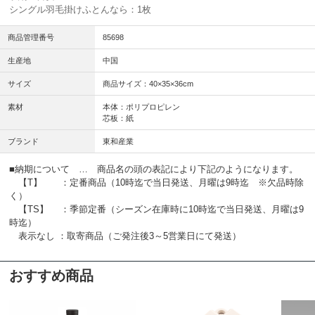
シングル羽毛掛けふとんなら：1枚
商品管理番号
85698
生産地
中国
サイズ
商品サイズ：40×35×36cm
素材
本体：ポリプロピレン
芯板：紙
ブランド
東和産業
■納期について … 商品名の頭の表記により下記のようになります。
【T】 ：定番商品（10時迄で当日発送、月曜は9時迄 ※欠品時除
く）
【TS】 ：季節定番（シーズン在庫時に10時迄で当日発送、月曜は9
時迄）
表示なし ：取寄商品（ご発注後3～5営業日にて発送）
おすすめ商品