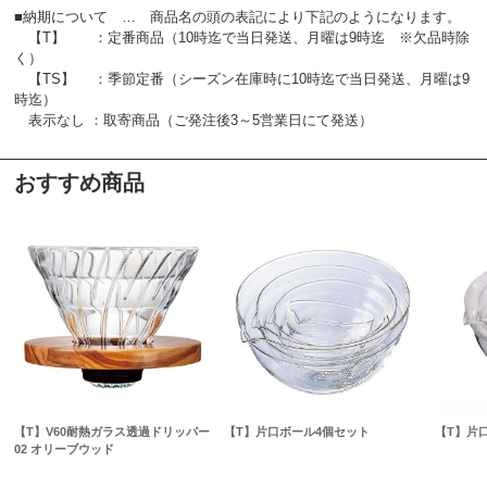
■納期について … 商品名の頭の表記により下記のようになります。
【T】 ：定番商品（10時迄で当日発送、月曜は9時迄 ※欠品時除
く）
【TS】 ：季節定番（シーズン在庫時に10時迄で当日発送、月曜は9
時迄）
表示なし ：取寄商品（ご発注後3～5営業日にて発送）
おすすめ商品
【T】V60耐熱ガラス透過ドリッパー
【T】片口ボール4個セット
【T】片
02 オリーブウッド