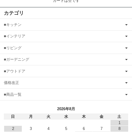
カートは空です
カテゴリ
■キッチン
■インテリア
■リビング
■ガーデニング
■アウトドア
価格改正
■商品一覧
2026年8月
日
月
火
水
木
金
土
1
2
3
4
5
6
7
8