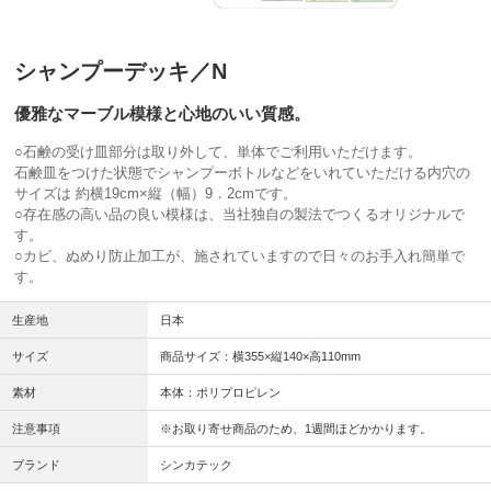
シャンプーデッキ／N
優雅なマーブル模様と心地のいい質感。
○石鹸の受け皿部分は取り外して、単体でご利用いただけます。
石鹸皿をつけた状態でシャンプーボトルなどをいれていただける内穴の
サイズは 約横19cm×縦（幅）9．2cmです。
○存在感の高い品の良い模様は、当社独自の製法でつくるオリジナルで
す。
○カビ、ぬめり防止加工が、施されていますので日々のお手入れ簡単で
す。
生産地
日本
サイズ
商品サイズ：横355×縦140×高110mm
素材
本体：ポリプロピレン
注意事項
※お取り寄せ商品のため、1週間ほどかかります。
ブランド
シンカテック