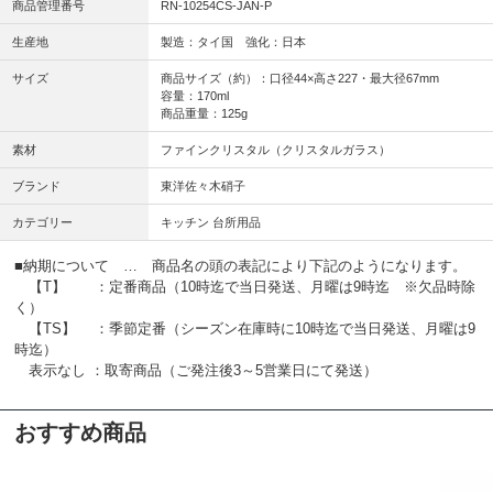
商品管理番号
RN-10254CS-JAN-P
生産地
製造：タイ国 強化：日本
サイズ
商品サイズ（約）：口径44×高さ227・最大径67mm
容量：170ml
商品重量：125g
素材
ファインクリスタル（クリスタルガラス）
ブランド
東洋佐々木硝子
カテゴリー
キッチン 台所用品
■納期について … 商品名の頭の表記により下記のようになります。
【T】 ：定番商品（10時迄で当日発送、月曜は9時迄 ※欠品時除
く）
【TS】 ：季節定番（シーズン在庫時に10時迄で当日発送、月曜は9
時迄）
表示なし ：取寄商品（ご発注後3～5営業日にて発送）
おすすめ商品