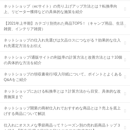
ネットショップ（ecサイト）の売り上げアップ方法とは？転換率向
上、リピーター獲得などの具体的な施策を紹介
【2021年上半期】カテゴリ別売れた商品TOP5！（キャンプ用品、生活
雑貨、インテリア雑貨）
ネットショップの仕入れ先選びは欠品ロスにつながる？効果的な仕入
れ先選定方法をお伝え
ネットショップ/通販サイトの利益率の計算方法と改善方法とは？10個
の具体的な方法を紹介
ネットショップの領収書発行/収入印紙について。ポイントとよくある
Q&Aをご紹介
ネットショップにおける転換率とは？計算方法から目安、具体的な改
善施策まで
ネットショップ開業の商材仕入れでおすすめな商品とは？売上を底上
げする商品について解説
仕入れにオススメな季節商品って？シーズン別の売れ筋商品トップ３