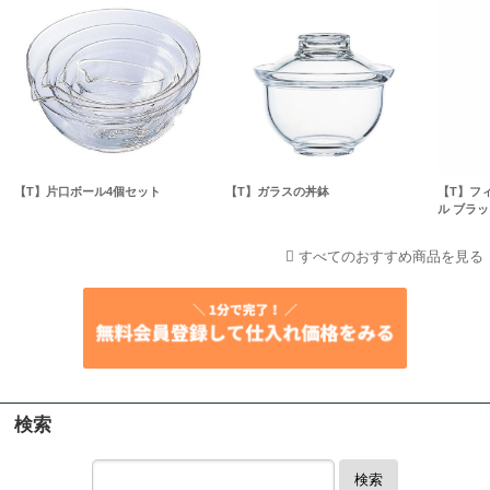
【T】片口ボール4個セット
【T】ガラスの丼鉢
【T】フ
ル ブラッ
すべてのおすすめ商品を見る
検索
検索