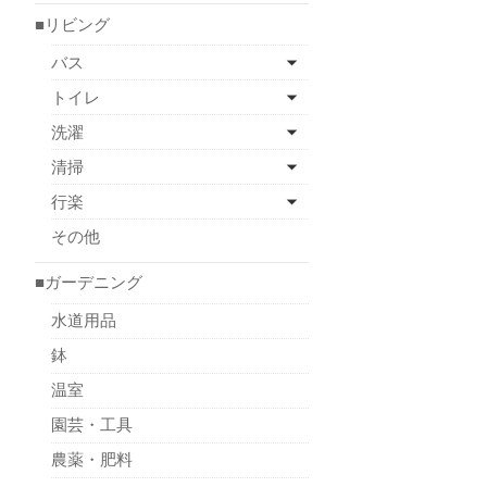
■リビング
バス
トイレ
洗濯
清掃
行楽
その他
■ガーデニング
水道用品
鉢
温室
園芸・工具
農薬・肥料