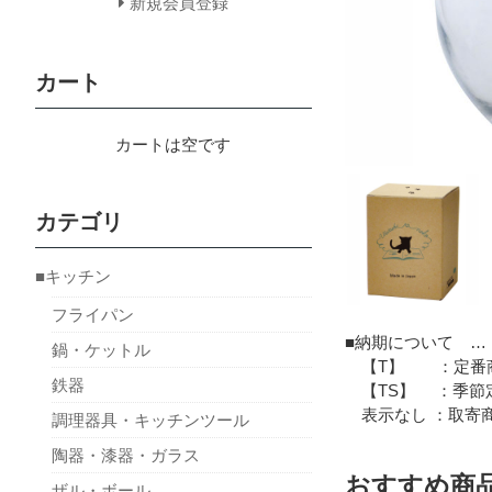
新規会員登録
カート
カートは空です
カテゴリ
■キッチン
フライパン
■納期について …
鍋・ケットル
【T】 ：定番商
鉄器
【TS】 ：季節定
表示なし ：取寄商
調理器具・キッチンツール
陶器・漆器・ガラス
おすすめ商
ザル・ボール