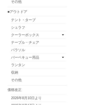
その他
■アウトドア
テント・タープ
シュラフ
クーラーボックス
テーブル・チェア
パラソル
バーベキュー用品
ランタン
収納
その他
価格改正
2026年8月10日より