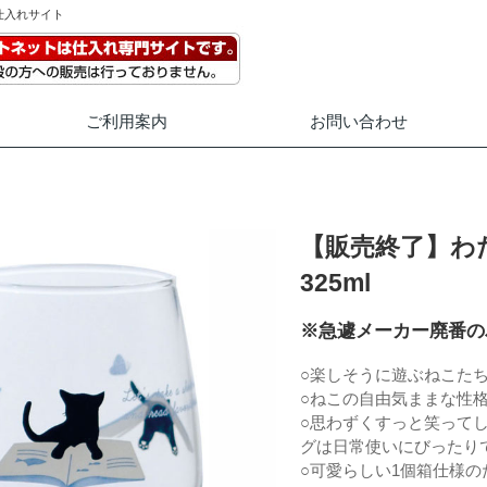
仕入れサイト
ご利用案内
お問い合わせ
【販売終了】わ
325ml
※急遽メーカー廃番の
○楽しそうに遊ぶねこた
○ねこの自由気ままな性格
○思わずくすっと笑って
グは日常使いにびったり
○可愛らしい1個箱仕様