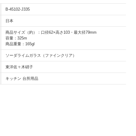
B-45102-J335
日本
商品サイズ（約）：口径62×高さ103・最大径79mm
容量：325m
商品重量：165gl
ソーダライムガラス（ファインクリア）
東洋佐々木硝子
キッチン 台所用品