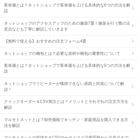
客単価とは？ネットショップで客単価を上げる具体的な6つの方法を解
説
ネットショップのアクセスアップのための施策7選！施策を行う際の注
意点なども丁寧に解説していきます
【無料で使える】おすすめの注文フォーム4選
ネットショップの梱包とは？必要な資材や梱包の重要性について
客単価とは？ネットショップで客単価を上げる具体的な6つの方法を解
説
ネットショップでリピーターが獲得できない原因と対策について解
説！
クイックオーダー＆CSV発注とは？メリットとそれぞれの注文方法を
解説
マルモトネットとは？卸売価格でキッチン・家庭用品を購入できる方
法を解説
マルモトネットの提供するCSVデータとは？活用手順から注意点まで