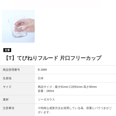
定番
【T】てびねりフルード 片口フリーカップ
商品管理番号
B-2889
生産地
日本
サイズ
商品サイズ：最大91mm 口径81mm 高さ90mm
容量：280ml
素材
ソーダガラス
注意事項
※特殊な成形方法を採用している為、容量にバラつきがご
ざいます。