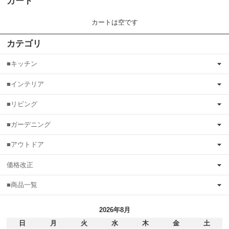
カート
カートは空です
カテゴリ
■キッチン
■インテリア
■リビング
■ガーデニング
■アウトドア
価格改正
■商品一覧
2026年8月
日
月
火
水
木
金
土