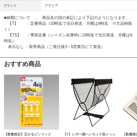
ブランド
アデリア
■納期について … 商品名の頭の表記により下記のようになります。
【T】 ：定番商品（10時迄で当日発送、月曜は9時迄 ※欠品時除
く）
【TS】 ：季節定番（シーズン在庫時に10時迄で当日発送、月曜は9
時迄）
表示なし ：取寄商品（ご発注後3～5営業日にて発送）
おすすめ商品
【数量限定】広がるピンフック
【T】レザー調ハンモック型メッシ
【数量限