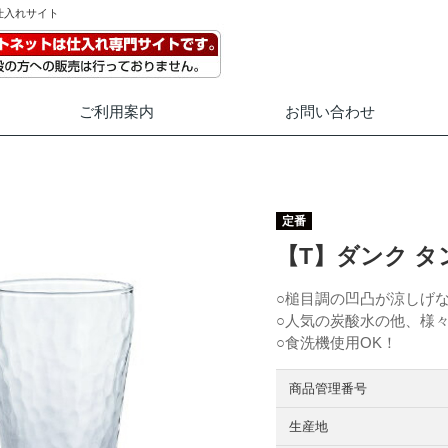
仕入れサイト
ご利用案内
お問い合わせ
定番
【T】ダンク タ
○槌目調の凹凸が涼しげ
○人気の炭酸水の他、様
○食洗機使用OK！
商品管理番号
生産地