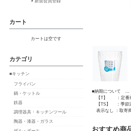
新規会員登録
カート
カートは空です
カテゴリ
■キッチン
フライパン
■納期について …
鍋・ケットル
【T】 ：定番商
鉄器
【TS】 ：季節定
表示なし ：取寄商
調理器具・キッチンツール
陶器・漆器・ガラス
おすすめ商
ザル・ボール