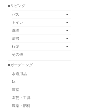
■リビング
バス
トイレ
洗濯
清掃
行楽
その他
■ガーデニング
水道用品
鉢
温室
園芸・工具
農薬・肥料