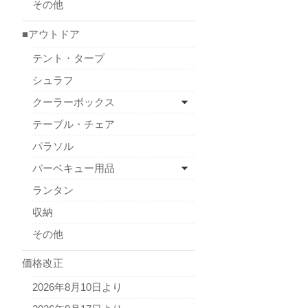
その他
■アウトドア
テント・タープ
シュラフ
クーラーボックス
テーブル・チェア
パラソル
バーベキュー用品
ランタン
収納
その他
価格改正
2026年8月10日より