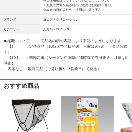
※ご使用後はよくすすいで乾かしてください。
※お肌に異常がある時のご使用はお避け下さい。
※本来の目的以外のご使用はお避け下さい。
ブランド
ヨコズナクリエーション
カテゴリー
入浴剤 バスグッズ
■納期について … 商品名の頭の表記により下記のようになります。
【T】 ：定番商品（10時迄で当日発送、月曜は9時迄 ※欠品時除
く）
【TS】 ：季節定番（シーズン在庫時に10時迄で当日発送、月曜は9
時迄）
表示なし ：取寄商品（ご発注後3～5営業日にて発送）
おすすめ商品