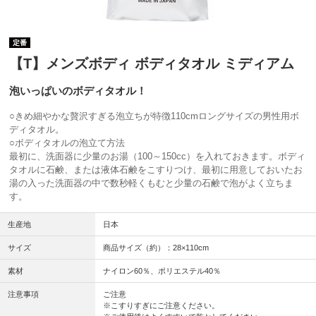
定番
【T】メンズボディ ボディタオル ミディアム
泡いっぱいのボディタオル！
○きめ細やかな贅沢すぎる泡立ちが特徴110cmロングサイズの男性用ボ
ディタオル。
○ボディタオルの泡立て方法
最初に、洗面器に少量のお湯（100～150cc）を入れておきます。ボディ
タオルに石鹸、または液体石鹸をこすりつけ、最初に用意しておいたお
湯の入った洗面器の中で数秒軽くもむと少量の石鹸で泡がよく立ちま
す。
生産地
日本
サイズ
商品サイズ（約）：28×110cm
素材
ナイロン60％、ポリエステル40％
注意事項
ご注意
※こすりすぎにご注意ください。