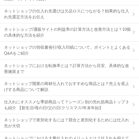
ネットショップの仕入れ先選びは欠品ロスにつながる？効果的な仕入
れ先選定方法をお伝え
ネットショップ/通販サイトの利益率の計算方法と改善方法とは？10個
の具体的な方法を紹介
ネットショップの領収書発行/収入印紙について。ポイントとよくある
Q&Aをご紹介
ネットショップにおける転換率とは？計算方法から目安、具体的な改
善施策まで
ネットショップ開業の商材仕入れでおすすめな商品とは？売上を底上
げする商品について解説
仕入れにオススメな季節商品って？シーズン別の売れ筋商品トップ３
も紹介 【新生活/母の日/父の日/クリスマス/年末年始】
ネットショップで差別化するには？競合と差別化するためには仕入れ
先が大切
ネットショップにおける大量仕入れのメリットとは？仕入れを抑えて