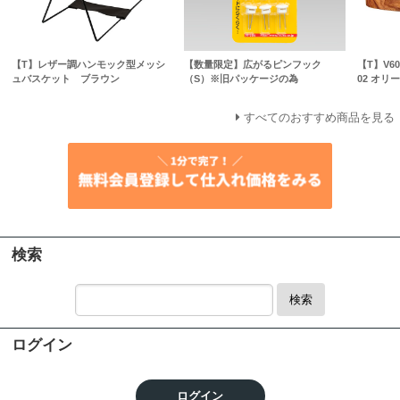
【T】レザー調ハンモック型メッシ
【数量限定】広がるピンフック
【T】V
ュバスケット ブラウン
（S）※旧パッケージの為
02 オリ
すべてのおすすめ商品を見る
検索
検索
ログイン
ログイン