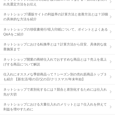
れ先選定方法をお伝え
ネットショップ/通販サイトの利益率の計算方法と改善方法とは？10個
の具体的な方法を紹介
ネットショップの領収書発行/収入印紙について。ポイントとよくある
Q&Aをご紹介
ネットショップにおける転換率とは？計算方法から目安、具体的な改
善施策まで
ネットショップ開業の商材仕入れでおすすめな商品とは？売上を底上
げする商品について解説
仕入れにオススメな季節商品って？シーズン別の売れ筋商品トップ３
も紹介 【新生活/母の日/父の日/クリスマス/年末年始】
ネットショップで差別化するには？競合と差別化するためには仕入れ
先が大切
ネットショップにおける大量仕入れのメリットとは？仕入れを抑えて
利益を増やすために