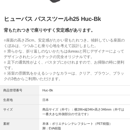
ヒューバス バススツールh25 Huc-Bk
背もたれつきで座りやすく安定感があります。
○座面の高さ25cm。安定感がたかい背もたれつき。傾斜している座面の
くぼみは、つつみこむ座り心地を考えて設計しました。
○ 滑らかな、折り返しのないかたちはdureauと同じデザイナーによって
デザインされたシンカテックの完全オリジナルです。
○ 足下の通気性がよく、バスタブにかけれますので、お掃除の時に便利
です。
○ 浴室の雰囲気をかえるシックなカラーは、クリア、ブラウン、ブラッ
クの3色からご利用いただけます。
商品管理番号
Huc-Bk
生産地
日本
サイズ
商品サイズ（外寸）：横286×縦346×高さ346mm（外寸は
一番大きな外側部分の寸法です）
素材
本体：ポリエチレンテレフタレート（PET樹脂）
脚：EVA樹脂