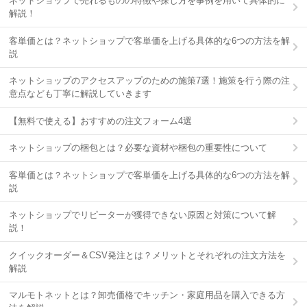
ネットショップで売れるものの特徴や探し方を事例を用いて具体的に
解説！
客単価とは？ネットショップで客単価を上げる具体的な6つの方法を解
説
ネットショップのアクセスアップのための施策7選！施策を行う際の注
意点なども丁寧に解説していきます
【無料で使える】おすすめの注文フォーム4選
ネットショップの梱包とは？必要な資材や梱包の重要性について
客単価とは？ネットショップで客単価を上げる具体的な6つの方法を解
説
ネットショップでリピーターが獲得できない原因と対策について解
説！
クイックオーダー＆CSV発注とは？メリットとそれぞれの注文方法を
解説
マルモトネットとは？卸売価格でキッチン・家庭用品を購入できる方