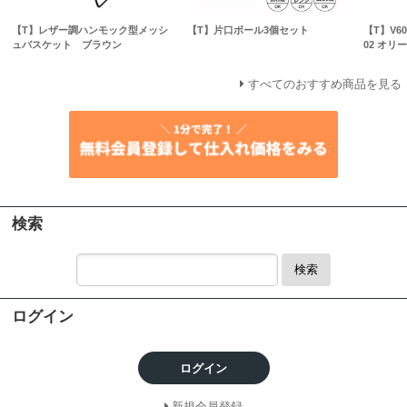
【T】レザー調ハンモック型メッシ
【T】片口ボール3個セット
【T】V
ュバスケット ブラウン
02 オリ
すべてのおすすめ商品を見る
検索
検索
ログイン
ログイン
新規会員登録