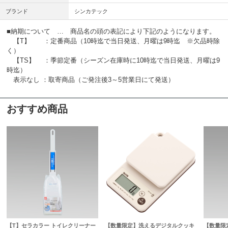
ブランド
シンカテック
■納期について … 商品名の頭の表記により下記のようになります。
【T】 ：定番商品（10時迄で当日発送、月曜は9時迄 ※欠品時除
く）
【TS】 ：季節定番（シーズン在庫時に10時迄で当日発送、月曜は9
時迄）
表示なし ：取寄商品（ご発注後3～5営業日にて発送）
おすすめ商品
【T】セラカラー トイレクリーナー
【数量限定】洗えるデジタルクッキ
【数量限