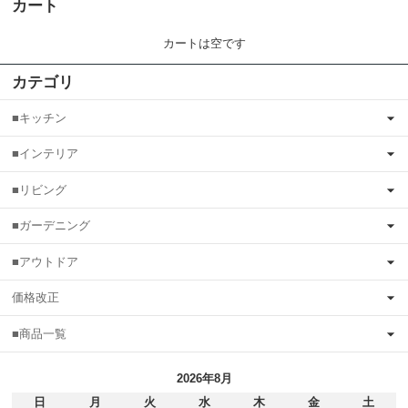
カート
カートは空です
カテゴリ
■キッチン
■インテリア
■リビング
■ガーデニング
■アウトドア
価格改正
■商品一覧
2026年8月
日
月
火
水
木
金
土