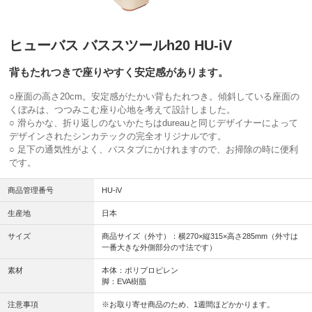
ヒューバス バススツールh20 HU-iV
背もたれつきで座りやすく安定感があります。
○座面の高さ20cm。安定感がたかい背もたれつき。傾斜している座面の
くぼみは、つつみこむ座り心地を考えて設計しました。
○ 滑らかな、折り返しのないかたちはdureauと同じデザイナーによって
デザインされたシンカテックの完全オリジナルです。
○ 足下の通気性がよく、バスタブにかけれますので、お掃除の時に便利
です。
商品管理番号
HU-iV
生産地
日本
サイズ
商品サイズ（外寸）：横270×縦315×高さ285mm（外寸は
一番大きな外側部分の寸法です）
素材
本体：ポリプロピレン
脚：EVA樹脂
注意事項
※お取り寄せ商品のため、1週間ほどかかります。