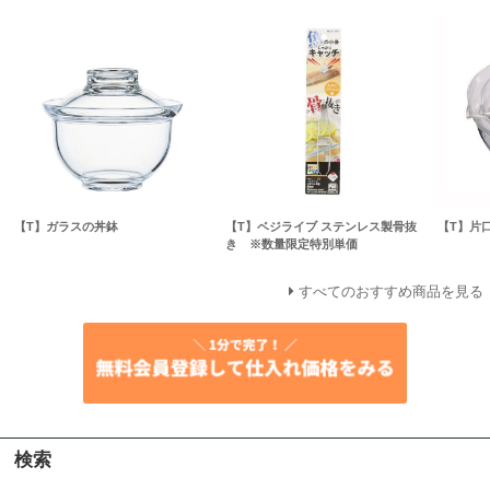
【T】ガラスの丼鉢
【T】ベジライブ ステンレス製骨抜
【T】片
き ※数量限定特別単価
すべてのおすすめ商品を見る
検索