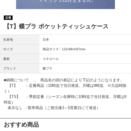
定番
【T】蝶プラ ポケットティッシュケース
生産地
日本
サイズ
商品サイズ：123×88×H57mm
素材
スチロール
ブランド
蝶プラ
■納期について … 商品名の頭の表記により下記のようになります。
【T】 ：定番商品（10時迄で当日発送、月曜は9時迄 ※欠品時除
く）
【TS】 ：季節定番（シーズン在庫時に10時迄で当日発送、月曜は9
時迄）
表示なし ：取寄商品（ご発注後3～5営業日にて発送）
おすすめ商品