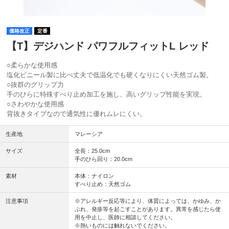
価格改正
定番
【T】デジハンド パワフルフィットL レッド
○柔らかな使用感
塩化ビニール製に比べ丈夫で低温化でも硬くなりにくい天然ゴム製。
○抜群のグリップ力
手のひらに特殊すべり止め加工を施し、高いグリップ性能を実現。
○さわやかな使用感
背抜きタイプなので通気性に優れムレにくい。
生産地
マレーシア
サイズ
全長：25.0cm
手のひら回り：20.0cm
素材
本体：ナイロン
すべり止め：天然ゴム
注意事項
※アレルギー反応等により、体質によっては、かゆみ、か
ぶれ、発疹等を起こすことがあります。異常を感じたら使
用を中止し、医師に相談してください。
※熱いものには触れないでください。