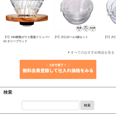
【T】V60耐熱ガラス透過ドリッパー
【T】片口ボール3個セット
【T】片
02 オリーブウッド
すべてのおすすめ商品を見る
検索
検索