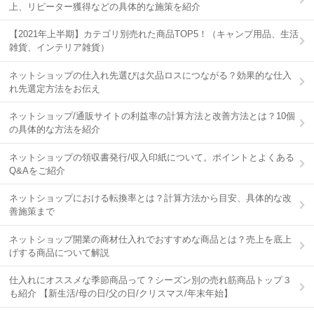
上、リピーター獲得などの具体的な施策を紹介
【2021年上半期】カテゴリ別売れた商品TOP5！（キャンプ用品、生活
雑貨、インテリア雑貨）
ネットショップの仕入れ先選びは欠品ロスにつながる？効果的な仕入
れ先選定方法をお伝え
ネットショップ/通販サイトの利益率の計算方法と改善方法とは？10個
の具体的な方法を紹介
ネットショップの領収書発行/収入印紙について。ポイントとよくある
Q&Aをご紹介
ネットショップにおける転換率とは？計算方法から目安、具体的な改
善施策まで
ネットショップ開業の商材仕入れでおすすめな商品とは？売上を底上
げする商品について解説
仕入れにオススメな季節商品って？シーズン別の売れ筋商品トップ３
も紹介 【新生活/母の日/父の日/クリスマス/年末年始】