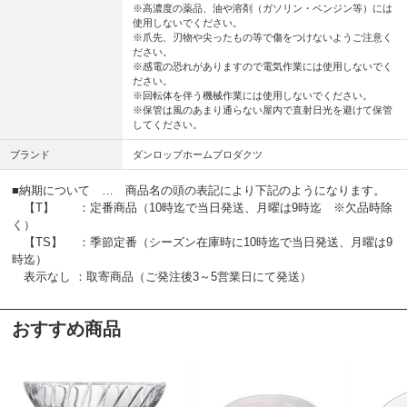
※高濃度の薬品、油や溶剤（ガソリン・ベンジン等）には
使用しないでください。
※爪先、刃物や尖ったもの等で傷をつけないようご注意く
ださい。
※感電の恐れがありますので電気作業には使用しないでく
ださい。
※回転体を伴う機械作業には使用しないでください。
※保管は風のあまり通らない屋内で直射日光を避けて保管
してください。
ブランド
ダンロップホームプロダクツ
■納期について … 商品名の頭の表記により下記のようになります。
【T】 ：定番商品（10時迄で当日発送、月曜は9時迄 ※欠品時除
く）
【TS】 ：季節定番（シーズン在庫時に10時迄で当日発送、月曜は9
時迄）
表示なし ：取寄商品（ご発注後3～5営業日にて発送）
おすすめ商品