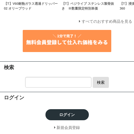
【T】V60耐熱ガラス透過ドリッパー
【T】ベジライブ ステンレス製骨抜
【T】浸
02 オリーブウッド
き ※数量限定特別単価
360
すべてのおすすめ商品を見る
検索
検索
ログイン
ログイン
新規会員登録