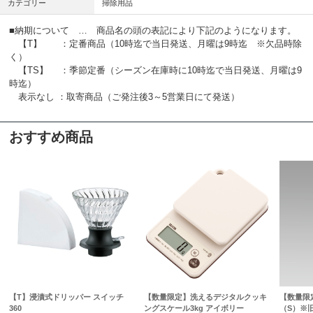
カテゴリー
掃除用品
■納期について … 商品名の頭の表記により下記のようになります。
【T】 ：定番商品（10時迄で当日発送、月曜は9時迄 ※欠品時除
く）
【TS】 ：季節定番（シーズン在庫時に10時迄で当日発送、月曜は9
時迄）
表示なし ：取寄商品（ご発注後3～5営業日にて発送）
おすすめ商品
【T】浸漬式ドリッパー スイッチ
【数量限定】洗えるデジタルクッキ
【数量限
360
ングスケール3kg アイボリー
（S）※