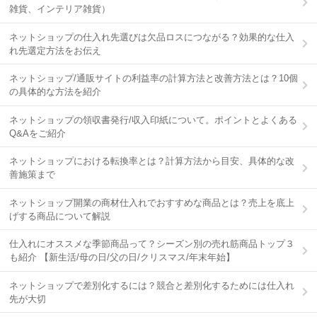
雑貨、インテリア雑貨）
ネットショップの仕入れ先選びは欠品ロスにつながる？効果的な仕入
れ先選定方法をお伝え
ネットショップ/通販サイトの利益率の計算方法と改善方法とは？10個
の具体的な方法を紹介
ネットショップの領収書発行/収入印紙について。ポイントとよくある
Q&Aをご紹介
ネットショップにおける転換率とは？計算方法から目安、具体的な改
善施策まで
ネットショップ開業の商材仕入れでおすすめな商品とは？売上を底上
げする商品について解説
仕入れにオススメな季節商品って？シーズン別の売れ筋商品トップ３
も紹介 【新生活/母の日/父の日/クリスマス/年末年始】
ネットショップで差別化するには？競合と差別化するためには仕入れ
先が大切