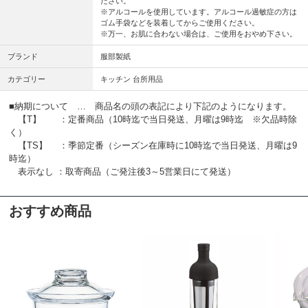
ださい。
※アルコールを使用しています。アルコール過敏症の方は
ゴム手袋などを装着してからご使用ください。
※万一、お肌に合わない場合は、ご使用をおやめ下さい。
ブランド
服部製紙
カテゴリー
キッチン 台所用品
■納期について … 商品名の頭の表記により下記のようになります。
【T】 ：定番商品（10時迄で当日発送、月曜は9時迄 ※欠品時除
く）
【TS】 ：季節定番（シーズン在庫時に10時迄で当日発送、月曜は9
時迄）
表示なし ：取寄商品（ご発注後3～5営業日にて発送）
おすすめ商品