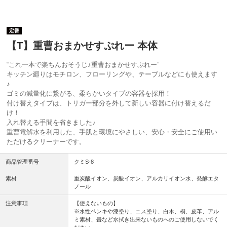
定番
【T】重曹おまかせすぷれー 本体
“これ一本で楽ちんおそうじ♪重曹おまかせすぷれー”
キッチン廻りはモチロン、フローリングや、テーブルなどにも使えます
♪
ゴミの減量化に繋がる、柔らかいタイプの容器を採用！
付け替えタイプは、トリガー部分を外して新しい容器に付け替えるだ
け！
入れ替える手間を省きました♪
重曹電解水を利用した、手肌と環境にやさしい、安心・安全にご使用い
ただけるクリーナーです。
商品管理番号
クミS-8
素材
重炭酸イオン、炭酸イオン、アルカリイオン水、発酵エタ
ノール
注意事項
【使えないもの】
※水性ペンキや漆塗り、ニス塗り、白木、桐、皮革、アル
ミ素材、畳など水拭き出来ないものへのご使用しないでく