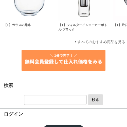
【T】ガラスの丼鉢
【T】フィルターインコーヒーボト
【T】片
ル ブラック
すべてのおすすめ商品を見る
検索
検索
ログイン