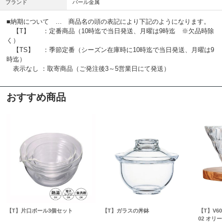
ブランド
パール金属
■納期について … 商品名の頭の表記により下記のようになります。
【T】 ：定番商品（10時迄で当日発送、月曜は9時迄 ※欠品時除
く）
【TS】 ：季節定番（シーズン在庫時に10時迄で当日発送、月曜は9
時迄）
表示なし ：取寄商品（ご発注後3～5営業日にて発送）
おすすめ商品
【T】片口ボール3個セット
【T】ガラスの丼鉢
【T】V
02 オリ