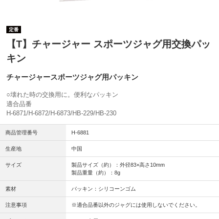
定番
【T】チャージャー スポーツジャグ用交換パッ
キン
チャージャースポーツジャグ用パッキン
○壊れた時の交換用に。便利なパッキン
適合品番
H-6871/H-6872/H-6873/HB-229/HB-230
商品管理番号
H-6881
生産地
中国
サイズ
製品サイズ（約）：外径83×高さ10mm
製品重量（約）：8g
素材
パッキン：シリコーンゴム
注意事項
※適合品番以外のジャグには使用しないでください。