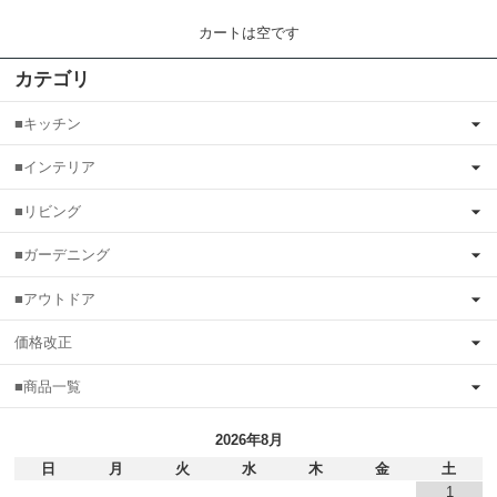
カートは空です
カテゴリ
■キッチン
■インテリア
■リビング
■ガーデニング
■アウトドア
価格改正
■商品一覧
2026年8月
日
月
火
水
木
金
土
1