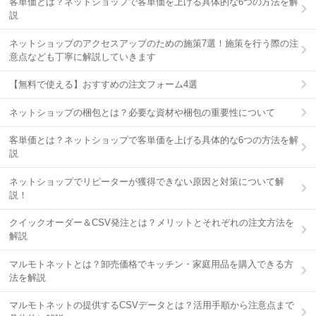
客単価とは？ネットショップで客単価を上げる具体的な6つの方法を解
説
ネットショップのアクセスアップのための施策7選！施策を行う際の注
意点なども丁寧に解説していきます
【無料で使える】おすすめの注文フォーム4選
ネットショップの梱包とは？必要な資材や梱包の重要性について
客単価とは？ネットショップで客単価を上げる具体的な6つの方法を解
説
ネットショップでリピーターが獲得できない原因と対策について解
説！
クイックオーダー＆CSV発注とは？メリットとそれぞれの注文方法を
解説
マルモトネットとは？卸売価格でキッチン・家庭用品を購入できる方
法を解説
マルモトネットの提供するCSVデータとは？活用手順から注意点まで