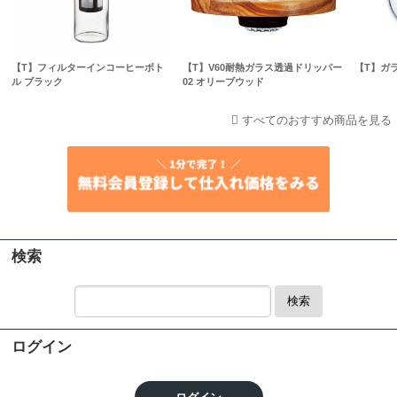
【T】フィルターインコーヒーボト
【T】V60耐熱ガラス透過ドリッパー
【T】ガ
ル ブラック
02 オリーブウッド
すべてのおすすめ商品を見る
検索
検索
ログイン