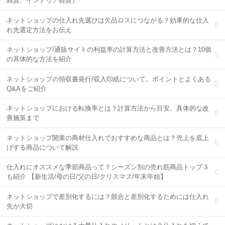
雑貨、インテリア雑貨）
ネットショップの仕入れ先選びは欠品ロスにつながる？効果的な仕入
れ先選定方法をお伝え
ネットショップ/通販サイトの利益率の計算方法と改善方法とは？10個
の具体的な方法を紹介
ネットショップの領収書発行/収入印紙について。ポイントとよくある
Q&Aをご紹介
ネットショップにおける転換率とは？計算方法から目安、具体的な改
善施策まで
ネットショップ開業の商材仕入れでおすすめな商品とは？売上を底上
げする商品について解説
仕入れにオススメな季節商品って？シーズン別の売れ筋商品トップ３
も紹介 【新生活/母の日/父の日/クリスマス/年末年始】
ネットショップで差別化するには？競合と差別化するためには仕入れ
先が大切