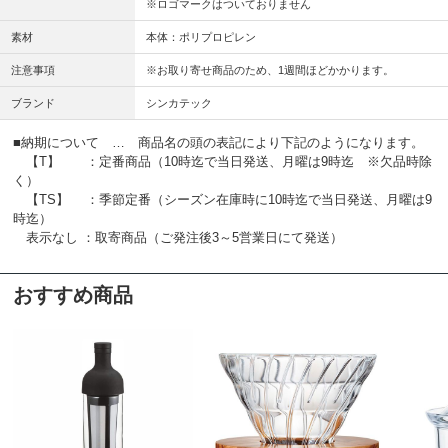
※ロゴマークはついておりません
素材
本体：ポリプロピレン
注意事項
※お取り寄せ商品のため、1週間ほどかかります。
ブランド
シンカテック
■納期について … 商品名の頭の表記により下記のようになります。
【T】 ：定番商品（10時迄で当日発送、月曜は9時迄 ※欠品時除
く）
【TS】 ：季節定番（シーズン在庫時に10時迄で当日発送、月曜は9
時迄）
表示なし ：取寄商品（ご発注後3～5営業日にて発送）
おすすめ商品