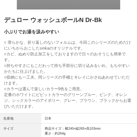
デュロー ウォッシュボールN Dr-Bk
小ぶりでお湯を汲みやすい
○ 滑らかな、折り返しのないフォルムは、今回このシリーズのためだけ
にいちからおこしたsinkaのオリジナルです。
○カビ、ぬめり防止加工をしておりますので日々のおそうじも簡単で
す。
○持ちやすさにもこだわって持ち手部分に切り込みをいれ、もちやすい
かたちに仕上げました。
○収納にも一工夫。同シリーズの手桶とキレイにかさねあわせていただ
けます。
○カラーは選んで楽しいカラー9色をご用意。
定番のホワイトにビビットカラーのグリーンブルー、ピンク、オレン
ジ、シックカラーのアイボリー、グレー、ブラウン、ブラックからお選
びいただけます。
生産地
日本
サイズ
商品サイズ：横240×縦265×高103mm
重さ：約264g