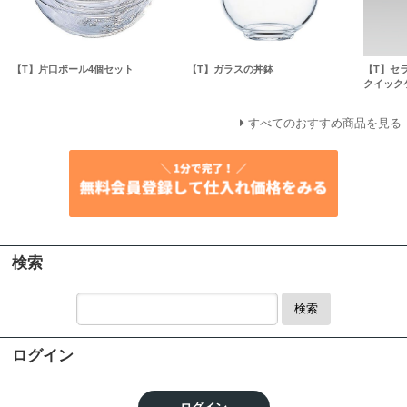
【T】片口ボール4個セット
【T】ガラスの丼鉢
【T】セ
クイック
すべてのおすすめ商品を見る
検索
検索
ログイン