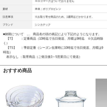
※ロゴマークはついておりません
素材
本体：ポリプロピレン
注意事項
※お取り寄せ商品のため、1週間ほどかかります。
ブランド
シンカテック
■納期について … 商品名の頭の表記により下記のようになります。
【T】 ：定番商品（10時迄で当日発送、月曜は9時迄 ※欠品時除
く）
【TS】 ：季節定番（シーズン在庫時に10時迄で当日発送、月曜は9
時迄）
表示なし ：取寄商品（ご発注後3～5営業日にて発送）
おすすめ商品