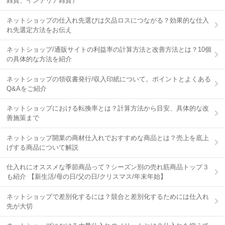
雑貨、インテリア雑貨）
ネットショップの仕入れ先選びは欠品ロスにつながる？効果的な仕入
れ先選定方法をお伝え
ネットショップ/通販サイトの利益率の計算方法と改善方法とは？10個
の具体的な方法を紹介
ネットショップの領収書発行/収入印紙について。ポイントとよくある
Q&Aをご紹介
ネットショップにおける転換率とは？計算方法から目安、具体的な改
善施策まで
ネットショップ開業の商材仕入れでおすすめな商品とは？売上を底上
げする商品について解説
仕入れにオススメな季節商品って？シーズン別の売れ筋商品トップ３
も紹介 【新生活/母の日/父の日/クリスマス/年末年始】
ネットショップで差別化するには？競合と差別化するためには仕入れ
先が大切