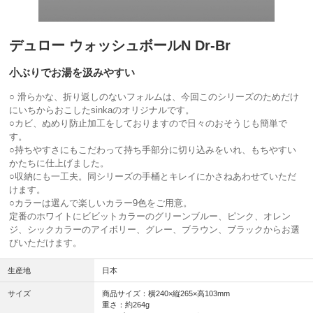
デュロー ウォッシュボールN Dr-Br
小ぶりでお湯を汲みやすい
○ 滑らかな、折り返しのないフォルムは、今回このシリーズのためだけ
にいちからおこしたsinkaのオリジナルです。
○カビ、ぬめり防止加工をしておりますので日々のおそうじも簡単で
す。
○持ちやすさにもこだわって持ち手部分に切り込みをいれ、もちやすい
かたちに仕上げました。
○収納にも一工夫。同シリーズの手桶とキレイにかさねあわせていただ
けます。
○カラーは選んで楽しいカラー9色をご用意。
定番のホワイトにビビットカラーのグリーンブルー、ピンク、オレン
ジ、シックカラーのアイボリー、グレー、ブラウン、ブラックからお選
びいただけます。
生産地
日本
サイズ
商品サイズ：横240×縦265×高103mm
重さ：約264g