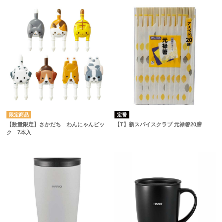
定番
【数量限定】さかだち わんにゃんピッ
【T】新スパイスクラブ 元禄箸20膳
ク 7本入