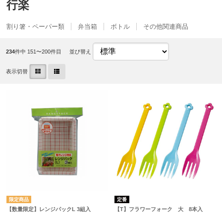
行楽
割り箸・ペーパー類
弁当箱
ボトル
その他関連商品
234
件中 151〜200件目
並び替え
表示切替
定番
【数量限定】レンジパックL 3組入
【T】フラワーフォーク 大 8本入