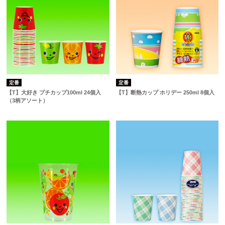
定番
定番
【T】大好き プチカップ100ml 24個入
【T】断熱カップ ホリデー 250ml 8個入
（3柄アソート）