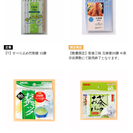
定番
【T】すべり止め竹割箸 15膳
【数量限定】彩食三味 元禄箸20膳 ※表
示在庫数にて販売終了となります。