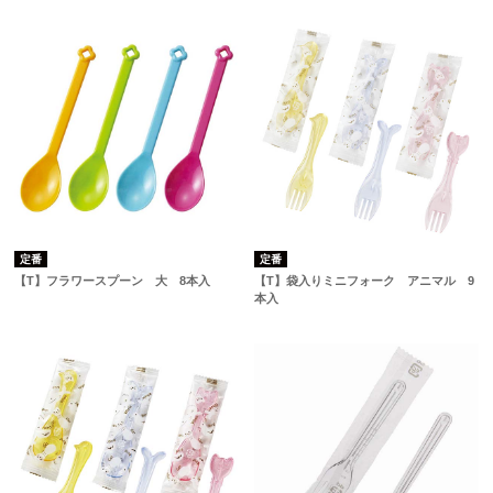
定番
定番
【T】フラワースプーン 大 8本入
【T】袋入りミニフォーク アニマル 9
本入