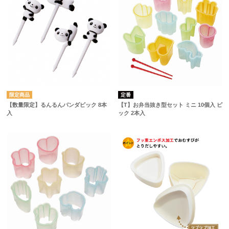
定番
【数量限定】るんるんパンダピック 8本
【T】お弁当抜き型セット ミニ 10個入 ピ
入
ック 2本入