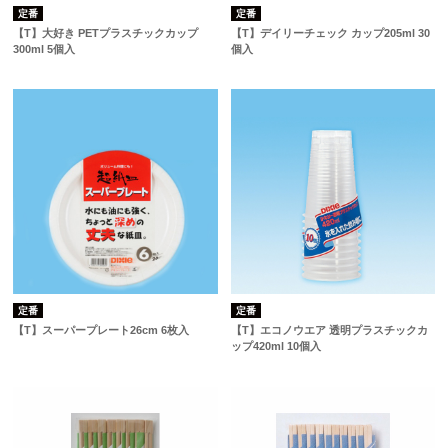
定番
定番
【T】大好き PETプラスチックカップ
【T】デイリーチェック カップ205ml 30
300ml 5個入
個入
定番
定番
【T】スーパープレート26cm 6枚入
【T】エコノウエア 透明プラスチックカ
ップ420ml 10個入