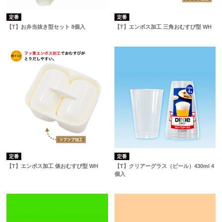
定番
定番
【T】お弁当抜き型セット 8個入
【T】エンボス加工 三角おむすび型 WH
定番
定番
【T】エンボス加工 俵おむすび型 WH
【T】クリアーグラス（ビール）430ml 4
個入